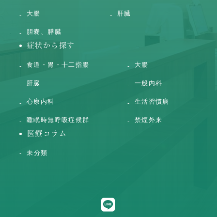
大腸
肝臓
胆嚢、膵臓
症状から探す
食道・胃・十二指腸
大腸
肝臓
一般内科
心療内科
生活習慣病
睡眠時無呼吸症候群
禁煙外来
医療コラム
未分類