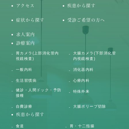
アクセス
疾患から探す
症状から探す
受診ご希望の方へ
求人案内
診療案内
胃カメラ(上部消化管内
大腸カメラ(下部消化管
視鏡検査)
内視鏡検査)
一般内科
消化器内科
生活習慣病
心療内科
健診・人間ドック・予防
特殊外来
接種
自費診療
大腸ポリープ切除
疾患から探す
食道
胃・十二指腸