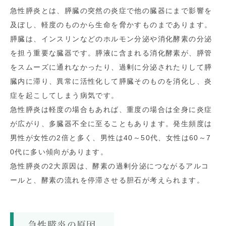
急性膵炎とは、膵臓の突然の炎症で他の臓器にまで影響を
及ぼし、軽度のものから生命を脅かすものまであります。
膵臓は、インスリンなどのホルモン分泌や消化酵素の分泌
を担う重要な臓器です。膵液に含まれる消化酵素が、膵管
をスムーズに通れなかったり、過剰に分泌されたりして膵
臓内に滞り、異常に活性化して膵臓そのものを消化し、炎
症を起こしてしまう病気です。
急性膵炎は軽度の場合もあれば、重度の場合は全身に炎症
が広がり、多臓器不全に至ることもあります。発生頻度は
男性が女性の
2
倍と多く、男性は
40
～
50
代、女性は
60
～
7
0
代に多い傾向があります。
急性膵炎の2大原因は、酵素の過剰分泌につながるアルコ
ールと、酵素の流れを停滞させる胆石が考えられます。
急性膵炎の原因