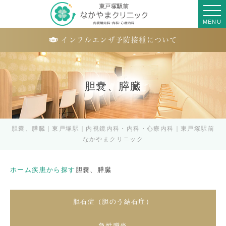
MENU
インフルエンザ予防接種について
胆嚢、膵臓
胆嚢、膵臓｜東戸塚駅｜内視鏡内科・内科・心療内科｜東戸塚駅前
なかやまクリニック
ホーム
疾患から探す
胆嚢、膵臓
胆石症（胆のう結石症）
急性膵炎