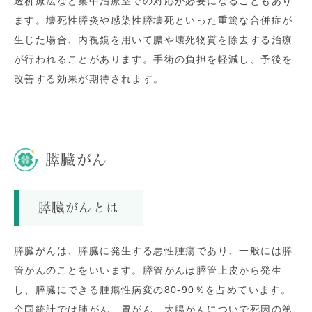
透析療法など集中治療室での対応が必要になることもあり
ます​。壊死性膵炎や感染性膵壊死といった重篤な合併症が
生じた場合、内視鏡を用いて膿や壊死物質を除去する治療
が行われることがあります。手術の負担を軽減し、予後を
改善する効果が期待されます。
膵臓がん
膵臓がんとは
膵臓がんは、膵臓に発生する悪性腫瘍であり、一般には膵
管がんのことをいいます。膵管がんは膵管上皮から発生
し、膵臓にできる腫瘍性病変の
80-90
％を占めています。
全国統計では肺がん、胃がん、大腸がんについで死因の第