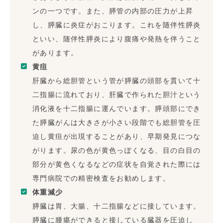
ンの一つです。また、膵管の内部の圧力が上昇
し、膵臓に炎症がおこります。これを随伴性膵炎
といい、随伴性膵炎により腹痛や発熱を伴うこと
があります。
黄疸
肝臓から総胆管という管が膵臓の頭部を貫いて十
二指腸に流れており、肝臓で作られた胆汁という
消化液を十二指腸に運んでいます。膵頭部にでき
た膵臓がんは大きさが小さい段階でも総胆管を圧
迫し黄疸が出現することがあり、早期発見につな
がります。尿の色が黄色っぽくなる、目の白目の
部分が黄色くなるなどの症状を自覚された際には
専門病院での精密検査をお勧めします。
体重減少
膵臓は胃、大腸、十二指腸などに接しています。
膵臓に腫瘍ができると接している臓器を圧迫し