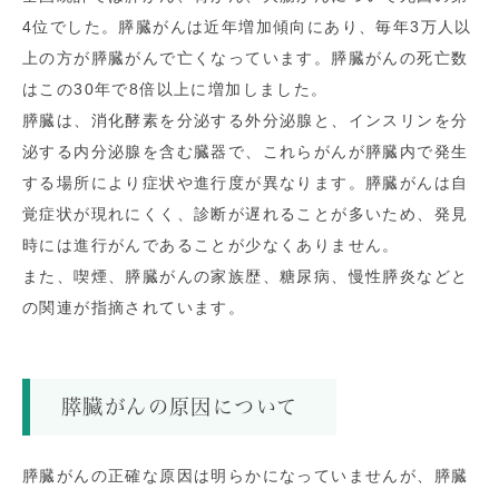
4
位でした。膵臓がんは近年増加傾向にあり、毎年
3
万人以
上の方が膵臓がんで亡くなっています。膵臓がんの死亡数
はこの30年で8倍以上に増加しました。
膵臓は、消化酵素を分泌する外分泌腺と、インスリンを分
泌する内分泌腺を含む臓器で、これらがんが膵臓内で発生
する場所により症状や進行度が異なります。膵臓がんは自
覚症状が現れにくく、診断が遅れることが多いため、発見
時には進行がんであることが少なくありません。
また、喫煙、膵臓がんの家族歴、糖尿病、慢性膵炎などと
の関連が指摘されています。
膵臓がんの原因について
膵臓がんの正確な原因は明らかになっていませんが、膵臓