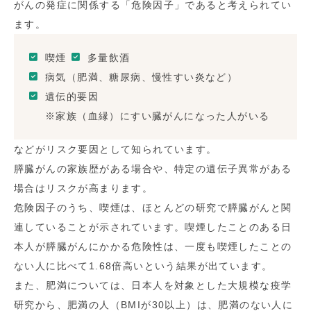
がんの発症に関係する「危険因子」であると考えられてい
ます。
喫煙
多量飲酒
病気（肥満、糖尿病、慢性すい炎など）
遺伝的要因
※家族（血縁）にすい臓がんになった人がいる
などがリスク要因として知られています。
膵臓がんの家族歴がある場合や、特定の遺伝子異常がある
場合はリスクが高まります​。
危険因子のうち、喫煙は、ほとんどの研究で膵臓がんと関
連していることが示されています。喫煙したことのある日
本人が膵臓がんにかかる危険性は、一度も喫煙したことの
ない人に比べて
1.68
倍高いという結果が出ています。
また、肥満については、日本人を対象とした大規模な疫学
研究から、肥満の人（
BMI
が
30
以上）は、肥満のない人に